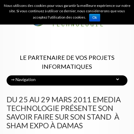
Skip
Nous utilisons des cookies pour vous garantir la meilleure expérience sur notre
to
site. Si vous continuez à utiliser ce dernier, nous considérerons que vous
main
acceptez l'utilisation des cookies.
Ok
content
LE PARTENAIRE DE VOS PROJETS
INFORMATIQUES
SKIP TO CONTENT
Menu
DU 25 AU 29 MARS 2011 EMEDIA
TECHNOLOGIE PRÉSENTE SON
SAVOIR FAIRE SUR SON STAND À
SHAM EXPO À DAMAS